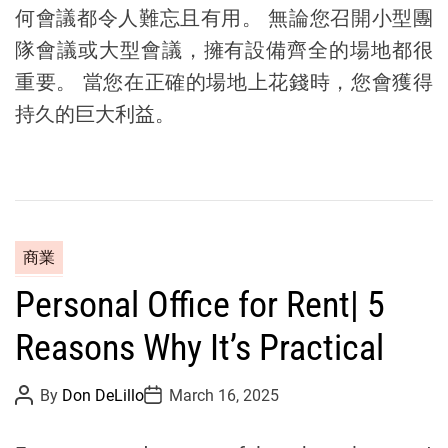
何會議都令人難忘且有用。 無論您召開小型團
隊會議或大型會議，擁有設備齊全的場地都很
重要。 當您在正確的場地上花錢時，您會獲得
持久的巨大利益。
C
商業
a
Personal Office for Rent| 5
t
e
Reasons Why It’s Practical
g
o
P
P
By
Don DeLillo
March 16, 2025
r
o
o
s
s
i
t
t