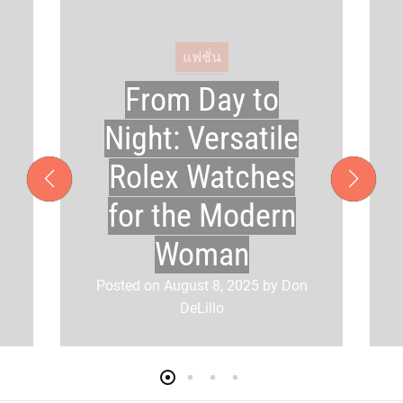
C
แฟชั่น
a
From Day to
t
e
Night: Versatile
g
o
Rolex Watches
r
for the Modern
i
e
Woman
s
Posted on
August 8, 2025
by
Don
DeLillo