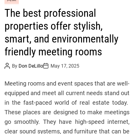
a
The best professional
t
e
properties offer stylish,
g
o
smart, and environmentally
r
friendly meeting rooms
i
e
s
P
P
By
Don DeLillo
May 17, 2025
o
o
s
s
t
t
Meeting rooms and event spaces that are well-
A
D
u
a
equipped and meet all current needs stand out
t
t
h
e
in the fast-paced world of real estate today.
o
r
These places are designed to make meetings
go smoothly. They have high-speed internet,
clear sound systems, and furniture that can be