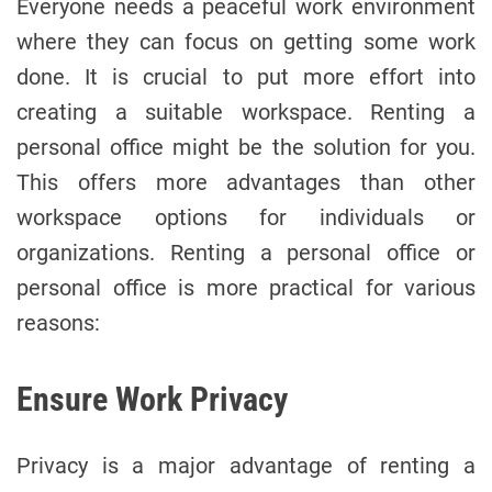
Everyone needs a peaceful work environment
e
A
D
u
a
s
where they can focus on getting some work
t
t
h
e
done. It is crucial to put more effort into
o
r
creating a suitable workspace. Renting a
personal office might be the solution for you.
This offers more advantages than other
workspace options for individuals or
organizations. Renting a personal office or
personal office is more practical for various
reasons:
Ensure Work Privacy
Privacy is a major advantage of renting a