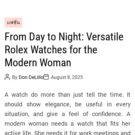
C
แฟชั่น
a
From Day to Night: Versatile
t
e
Rolex Watches for the
g
o
Modern Woman
r
i
P
P
By
Don DeLillo
August 8, 2025
o
o
e
s
s
s
t
t
A watch do more than just tell the time. It
A
D
u
a
should show elegance, be useful in every
t
t
h
e
situation, and give a feel of confidence. A
o
r
modern woman needs a watch that fits her
active life. She needs it for work meetings and